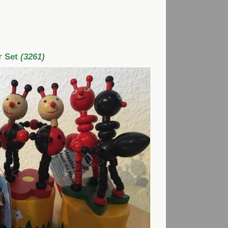
r Set
(3261)