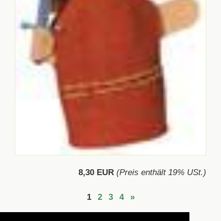
8,30 EUR
(Preis enthält 19% USt.)
1
2
3
4
»