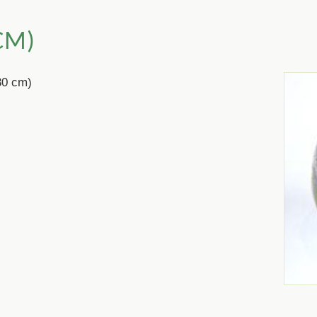
CM)
30 cm)