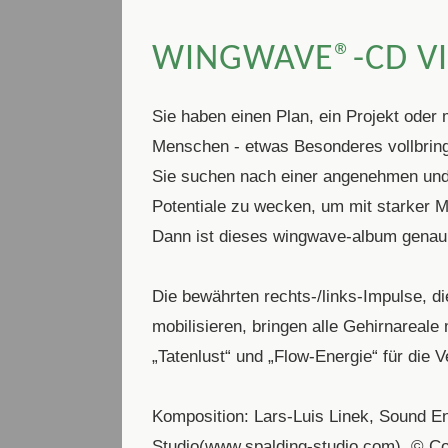
WINGWAVE®-CD VII
Sie haben einen Plan, ein Projekt ode
Menschen - etwas Besonderes vollbrin
Sie suchen nach einer angenehmen und 
Potentiale zu wecken, um mit starker 
Dann ist dieses wingwave-album genau 
Die bewährten rechts-/links-Impulse, di
mobilisieren, bringen alle Gehirnareal
„Tatenlust“ und „Flow-Energie“ für die V
Komposition: Lars-Luis Linek, Sound E
Studio(www.spalding-studio.com), © C