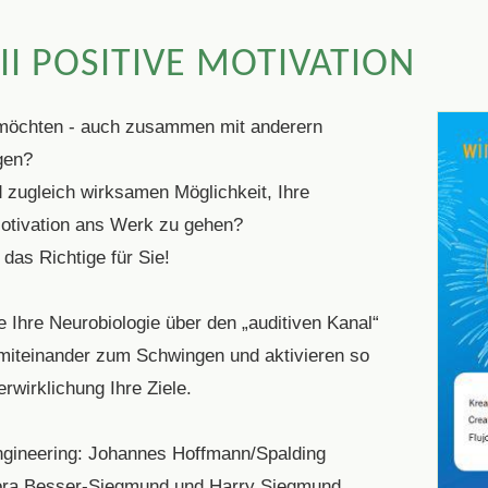
I POSITIVE MOTIVATION
r möchten - auch zusammen mit anderern
gen?
zugleich wirksamen Möglichkeit, Ihre
Motivation ans Werk zu gehen?
das Richtige für Sie!
e Ihre Neurobiologie über den „auditiven Kanal“
e miteinander zum Schwingen und aktivieren so
erwirklichung Ihre Ziele.
ngineering: Johannes Hoffmann/Spalding
ora Besser-Siegmund und Harry Siegmund.