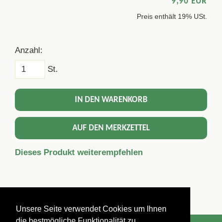
9,90 EUR
Preis enthält 19% USt.
Anzahl:
St.
IN DEN WARENKORB
AUF DEN MERKZETTEL
Dieses Produkt weiterempfehlen
Unsere Seite verwendet Cookies um Ihnen
die bestmögliche Funktionalität zu