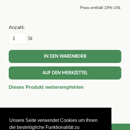
Preis enthält 19% USt.
Anzahl:
St
IN DEN WARENKORB
AUF DEN MERKZETTEL
Dieses Produkt weiterempfehlen
Unsere Seite verwendet Cookies um Ihnen
die bestmögliche Funktionalität zu
Impressum
Datenschutzerklärung
AGBs